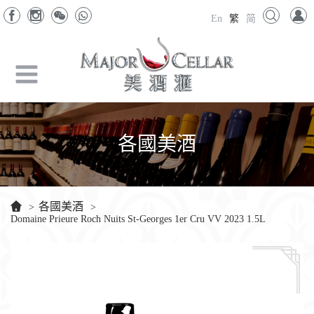
En
繁
简
各國美酒
各國美酒
>
>
Domaine Prieure Roch Nuits St-Georges 1er Cru VV 2023 1.5L