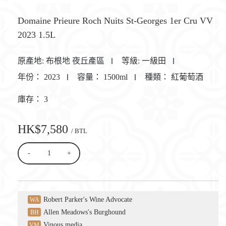
Domaine Prieure Roch Nuits St-Georges 1er Cru VV
2023 1.5L
原產地:
布根地 夜丘產區
等級:
一級田
年份：
2023
容量：
1500ml
種類：
紅葡萄酒
庫存：
3
HK$7,580
/ BTL
-
+
Robert Parker's Wine Advocate
WA
Allen Meadows's Burghound
BH
Vinous media
VM