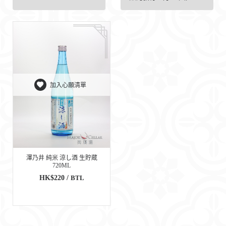
加入心願清單
澤乃井 純米 涼し酒 生貯蔵
720ML
HK$220 /
BTL