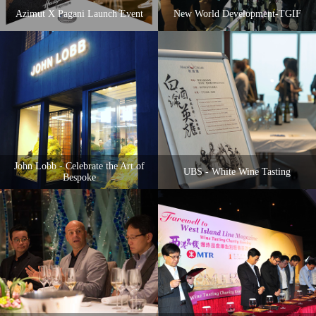
Azimut X Pagani Launch Event
New World Development-TGIF
John Lobb - Celebrate the Art of
UBS - White Wine Tasting
Bespoke