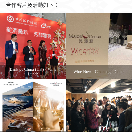
合作客戶及活動如下；
Bank of China (HK) - Wine
Wine Now - Champage Dinner
Lunch