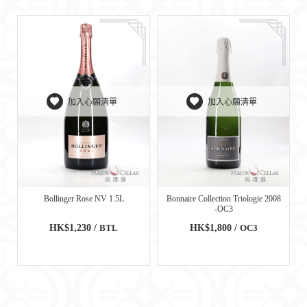
加入心願清單
加入心願清單
Bollinger Rose NV 1.5L
Bonnaire Collection Triologie 2008
-OC3
HK$1,230 /
BTL
HK$1,800 /
OC3