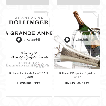
加入心願清單
加入心願清單
Bollinger La Grande Anne 2012 3L
Bollinger RD Spectre Crystal set
(GBD)
1988 1.5L
HK$6,800 /
BTL
HK$45,000 /
BTL