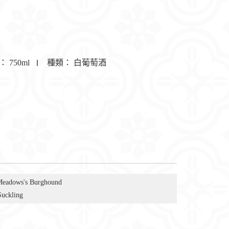
：
750ml
種類：
白葡萄酒
Meadows's Burghound
Suckling