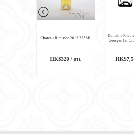
n Meursault
Domaine Prieure
Chateau Rieussec 2013 375ML
ru Blanc 2018
Georges 1er Cr
0 /
HK$320 /
HK$7,5
BTL
BTL