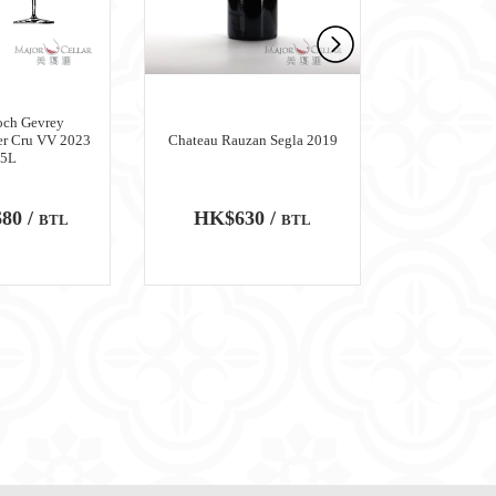
och Gevrey
er Cru VV 2023
Chateau Rauzan Segla 2019
Chateau M
.5L
80 /
HK$630 /
HK$6,
BTL
BTL
100
WA