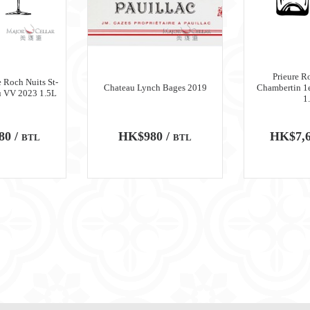
Prieure R
 Roch Nuits St-
Chateau Lynch Bages 2019
Chambertin 1
u VV 2023 1.5L
1
80 /
HK$980 /
HK$7,6
BTL
BTL