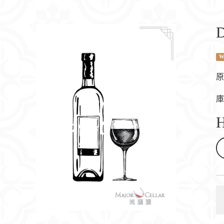
D
W
原