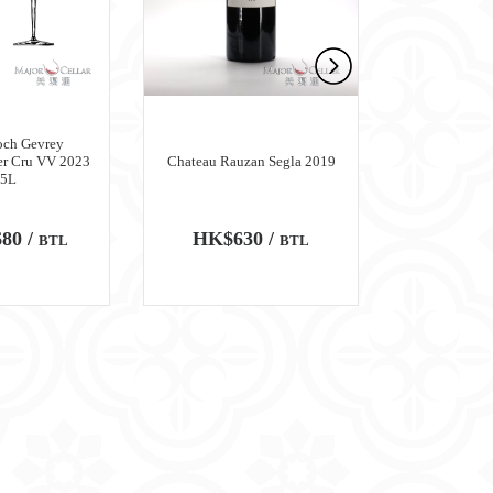
och Gevrey
er Cru VV 2023
Chateau Rauzan Segla 2019
Chateau M
.5L
80 /
HK$630 /
HK$6,
BTL
BTL
100
WA