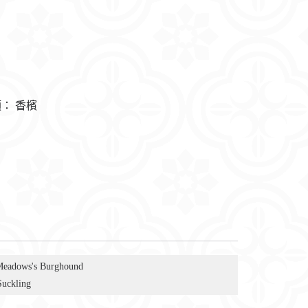
類：
香檳
Meadows's Burghound
Suckling