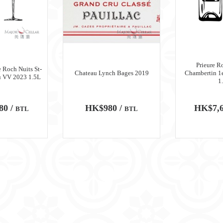
Prieure R
 Roch Nuits St-
Chateau Lynch Bages 2019
Chambertin 1
u VV 2023 1.5L
1
80 /
HK$980 /
HK$7,6
BTL
BTL