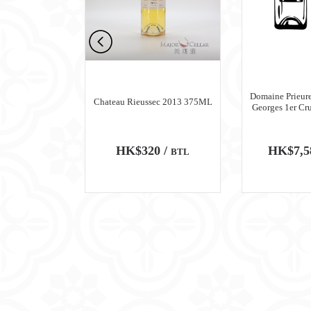
n Meursault
Domaine Prieure
Chateau Rieussec 2013 375ML
ru Blanc 2018
Georges 1er Cr
0 /
HK$320 /
HK$7,5
BTL
BTL