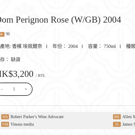
om Perignon Rose (W/GB) 2004
96
A
產地:
香檳 埃佩爾奈
年份：
2004
容量：
750ml
種
庫存：
缺貨
HK$3,200
/ BTL
-
+
Robert Parker's Wine Advocate
Allen 
WA
BH
Vinous media
James 
VM
JS