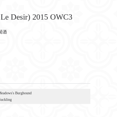
, Le Desir) 2015 OWC3
萄酒
Meadows's Burghound
Suckling