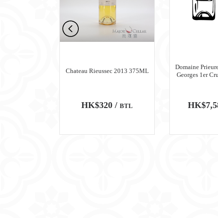
n Meursault
Domaine Prieure
Chateau Rieussec 2013 375ML
ru Blanc 2018
Georges 1er Cr
0 /
HK$320 /
HK$7,5
BTL
BTL