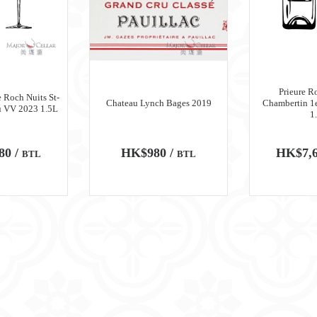
Prieure R
 Roch Nuits St-
Chateau Lynch Bages 2019
Chambertin 1
u VV 2023 1.5L
1
80 /
HK$980 /
HK$7,6
BTL
BTL