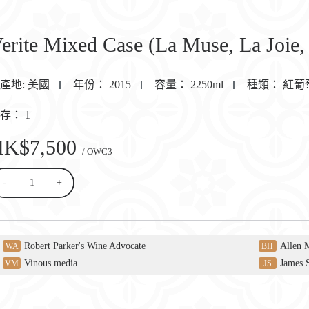
erite Mixed Case (La Muse, La Joie
產地:
美國
年份：
2015
容量：
2250ml
種類：
紅葡
庫存：
1
HK$7,500
/ OWC3
-
+
Robert Parker's Wine Advocate
Allen 
WA
BH
Vinous media
James 
VM
JS