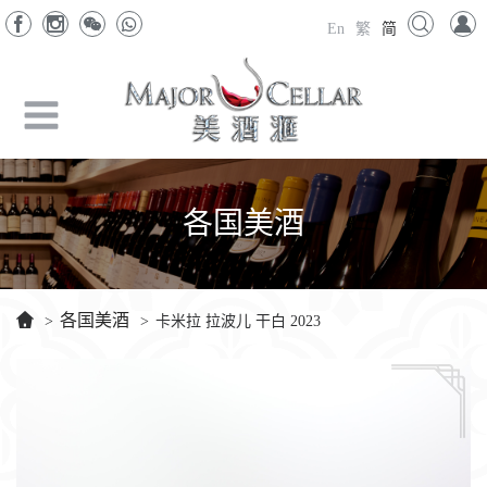
En
繁
简
各国美酒
各国美酒
>
>
卡米拉 拉波儿 干白 2023