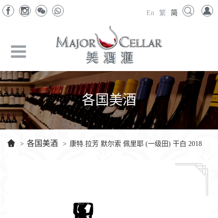
En
繁
简
各国美酒
各国美酒
>
>
康特.拉芳 默尔索 佩里耶 (一级田) 干白 2018