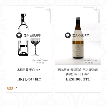
加入心愿清单
加入心愿清单
木桐银翼 干白 2023
阿尔维娜·佩洛酒庄 巴达.蒙哈谢
(特级田) 干白 2021
HK$1,450 /
BLT
HK$8,300 /
BTL
92
WA