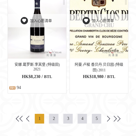
加入心愿清单
加入心愿清单
安娜.葛罗斯.李其堡 (特级田)
阿曼.卢梭 香贝丹.贝日园 (特级
2021
田) 2011
HK$8,230 /
BTL
HK$18,980 /
BTL
94
BH
1
2
3
4
5