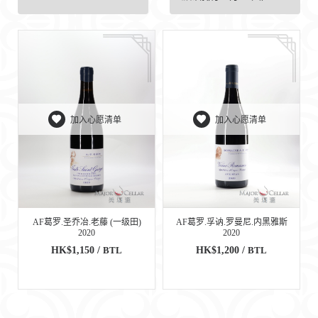
加入心愿清单
加入心愿清单
AF葛罗.圣乔冶.老藤 (一级田)
AF葛罗.孚讷.罗曼尼.内黑雅斯
2020
2020
HK$1,150 /
BTL
HK$1,200 /
BTL