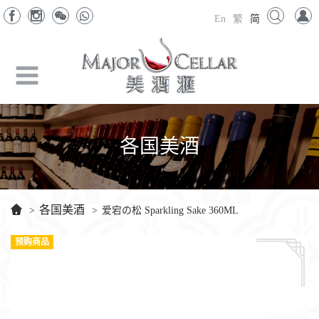
En
繁
简
各国美酒
各国美酒
>
>
爱宕の松 Sparkling Sake 360ML
预购商品