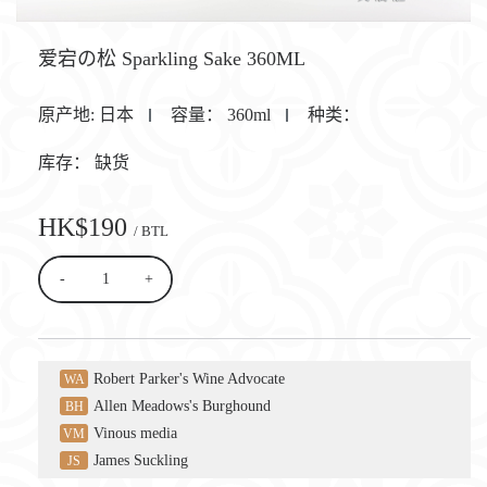
爱宕の松 Sparkling Sake 360ML
原产地:
日本
容量：
360ml
种类：
库存：
缺货
HK$190
/ BTL
-
+
Robert Parker's Wine Advocate
WA
Allen Meadows's Burghound
BH
Vinous media
VM
James Suckling
JS