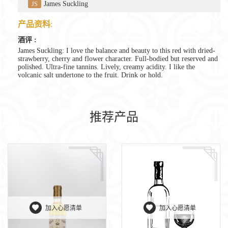
James Suckling
JS
产品资料:
酒评 :
James Suckling: I love the balance and beauty to this red with dried-
strawberry, cherry and flower character. Full-bodied but reserved and
polished. Ultra-fine tannins. Lively, creamy acidity. I like the
volcanic salt undertone to the fruit. Drink or hold.
推荐产品
加入心愿清单
加入心愿清单