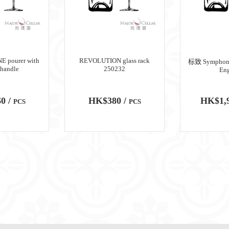
 pourer with
REVOLUTION glass rack
标致 Symphonei
 handle
250232
Eng
0 /
HK$380 /
HK$1,9
PCS
PCS