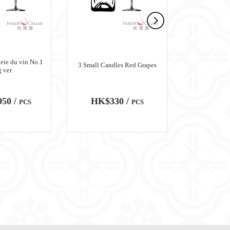
e du vin No.1
3 Small Candles Red Grapes
3 Small Cand
 ver
50 /
HK$330 /
HK$3
PCS
PCS