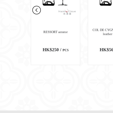
rafe A Vin
COL DE CYGNE
RESSORT aerator
Decanter
leather
00 /
HK$250 /
HK$56
PCS
PCS