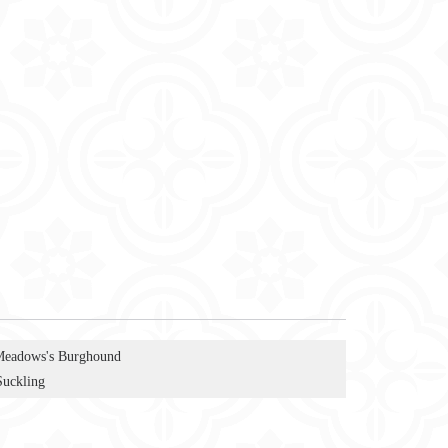
Meadows's Burghound
Suckling