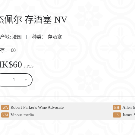
杰佩尔 存酒塞 NV
产地:
法国
种类：
存酒塞
库存：
60
HK$60
/ PCS
-
+
Robert Parker's Wine Advocate
Allen 
WA
BH
Vinous media
James 
VM
JS