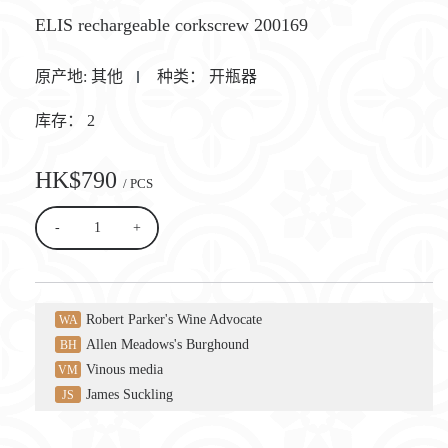
ELIS rechargeable corkscrew 200169
原产地:
其他
种类：
开瓶器
库存：
2
HK$790
/ PCS
-
+
Robert Parker's Wine Advocate
WA
Allen Meadows's Burghound
BH
Vinous media
VM
James Suckling
JS