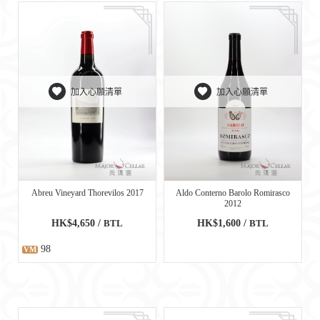
加入心願清單
加入心願清單
Abreu Vineyard Thorevilos 2017
Aldo Conterno Barolo Romirasco
2012
HK$4,650 /
BTL
HK$1,600 /
BTL
98
VM