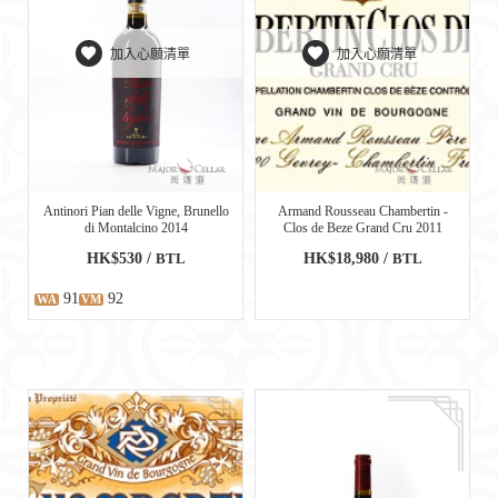
加入心願清單
加入心願清單
Antinori Pian delle Vigne, Brunello
Armand Rousseau Chambertin -
di Montalcino 2014
Clos de Beze Grand Cru 2011
HK$530 /
BTL
HK$18,980 /
BTL
91
92
WA
VM