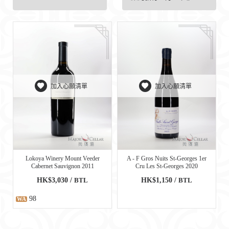
加入心願清單
加入心願清單
Lokoya Winery Mount Veeder
A - F Gros Nuits St-Georges 1er
Cabernet Sauvignon 2011
Cru Les St-Georges 2020
HK$3,030 /
BTL
HK$1,150 /
BTL
98
WA