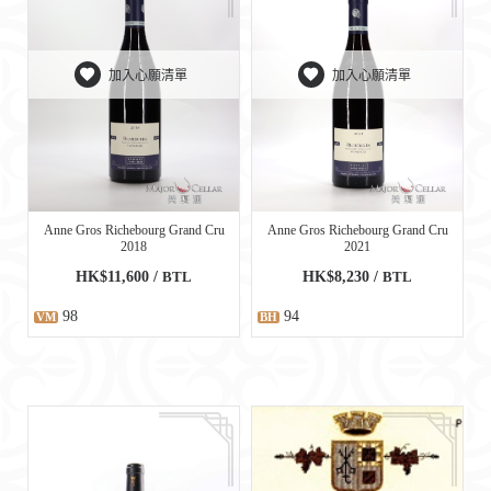
加入心願清單
加入心願清單
Anne Gros Richebourg Grand Cru
Anne Gros Richebourg Grand Cru
2018
2021
HK$11,600 /
BTL
HK$8,230 /
BTL
98
94
VM
BH